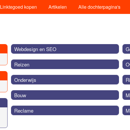
Linktegoed kopen
Artikelen
Alle dochterpagina's
Webdesign en SEO
G
Reizen
O
Onderwijs
R
Bouw
M
Reclame
M