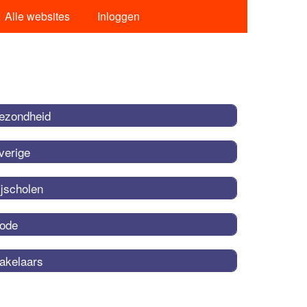
Alle websites
Inloggen
ezondheid
verige
ijscholen
ode
akelaars