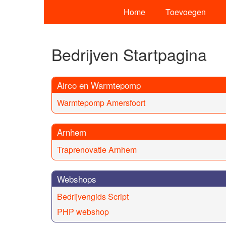
Home
Toevoegen
Bedrijven Startpagina
Airco en Warmtepomp
Warmtepomp Amersfoort
Arnhem
Traprenovatie Arnhem
Webshops
Bedrijvengids Script
PHP webshop