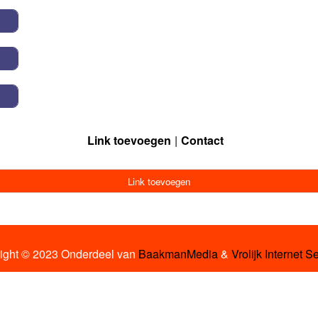
Link toevoegen
Contact
Link toevoegen
ight © 2023 Onderdeel van
BaakmanMedia
&
Vrolijk Internet S