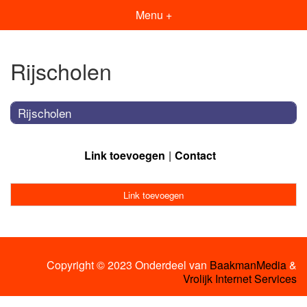
Menu +
Rijscholen
Rijscholen
Link toevoegen
Contact
Link toevoegen
Copyright © 2023 Onderdeel van
BaakmanMedia
&
Vrolijk Internet Services